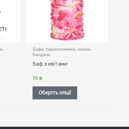
ТІ
и,
Бафи, підшоломники, маски,
бандани
Баф з квітами
70
₴
Цей
Оберіть опції
ар
товар
має
ка
кілька
антів.
варіантів.