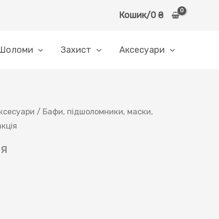
Кошик/
0
₴
Шоломи
Захист
Аксесуари
ксесуари
/
Бафи, підшоломники, маски,
кція
ія