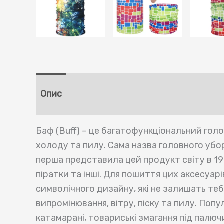
Опис
Додаткова інформація
Відгу
Баф (Buff) – це багатофункціональний голо
холоду та пилу. Сама назва головного убор
перша представила цей продукт світу в 19
піратки та інші. Для пошиття цих аксесуа
символічного дизайну, які не залишать те
випромінювання, вітру, піску та пилу. Поп
катамарані, товариські змагання під палюч