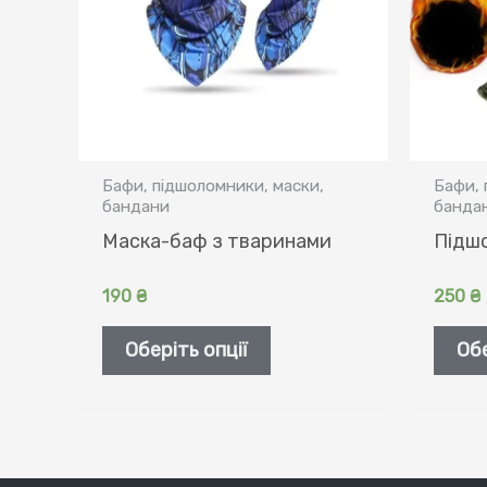
Бафи, підшоломники, маски,
Бафи, 
бандани
банда
Маска-баф з тваринами
Підш
190
₴
250
₴
Цей
Оберіть опції
Обе
товар
має
кілька
варіантів.