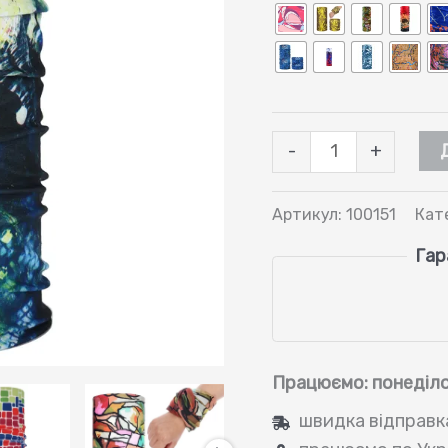
Баф
-
+
абстракція
кількість
Артикул:
100151
Кат
Гар
Працюємо: понеділ
швидка відправк