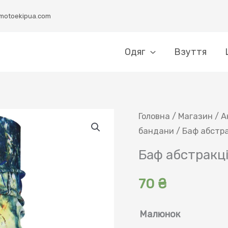
motoekipua.com
Одяг
Взуття
Головна
/
Магазин
/
А
бандани
/ Баф абстра
Баф абстракц
70
₴
Малюнок